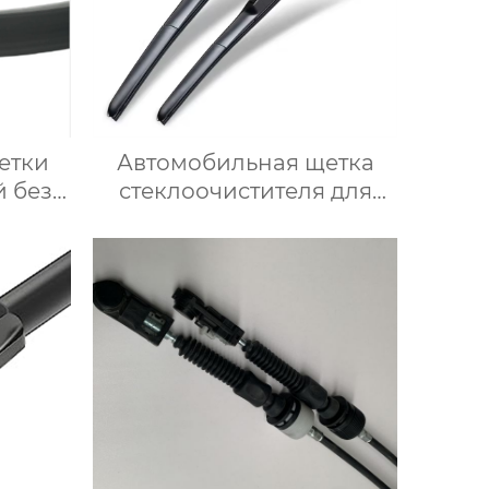
етки
Автомобильная щетка
й без
стеклоочистителя для
очистки лобового стекла
х
трехсекционные
й U-
многофункциональные
мы
автомобильные щетки
стеклоочистителей