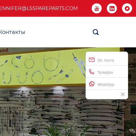
ENNIFER@LSSPAREPARTS.COM



Контакты

Эл. почта
Телефон
WhatsApp