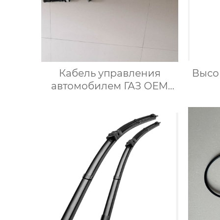
Кабель управления
Высо
автомобилем ГАЗ OEM
двухтактный передающий
уни
кабель A31R321703016
с
пре
подх
I