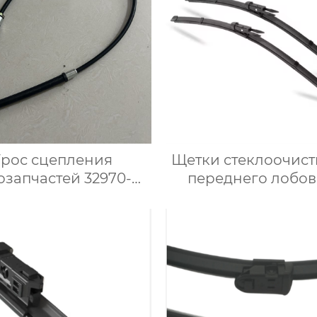
Трос сцепления
Щетки стеклоочист
озапчастей 32970-
переднего лобов
10 для корейского
стекла OEM завод
автомобиля
качества
многофункционал
обычный
стеклоочистите
лобового стек