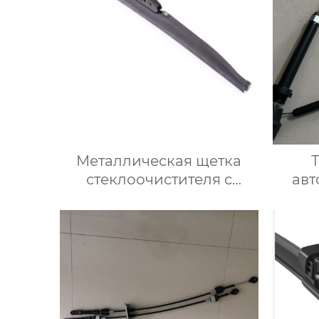
Металлическая щетка
стеклоочистителя с
авт
зимней рамой для
4A0
холодной погоды