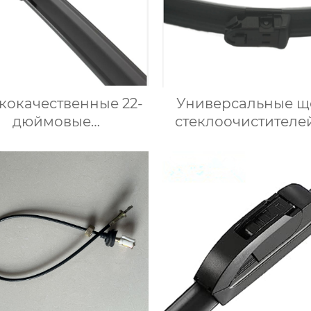
кокачественные 22-
Универсальные щ
дюймовые
стеклоочистителе
версальные щетки
костей для
теклоочистителя
автомобильны
миум-класса OEM
стеклоочистителе
одят для Chevrolet
образной фор
mpala 2013-2006