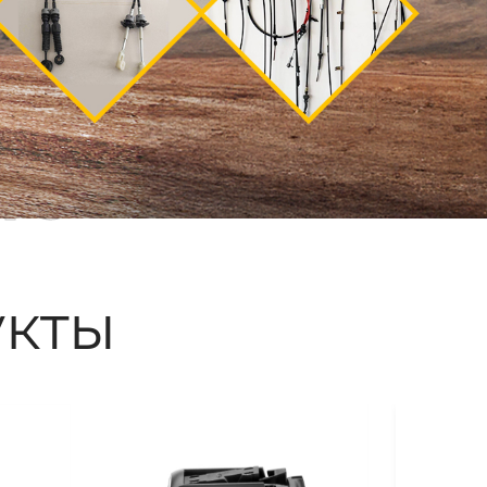
ые
кты