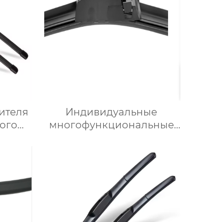
ителя
Индивидуальные
ого
многофункциональные
ского
специальные резиновые
щетки стеклоочистителя
ьный
автомобильных деталей
стеклоочистители
ль
лобового стекла
ла