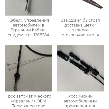
Кабели управления
Заводская быстрая
автомобилем в
доставка щетки
Германии Кабель
заднего
спидометра 1268284
стеклоочистителя
для Опель
горячая продажа
чистой щетки
стеклоочистителя для
vw golf 7 щеток
заднего
стеклоочистителя
Трос автоматического
Российский
управления OEM
автомобильный
Тормозной трос
производитель