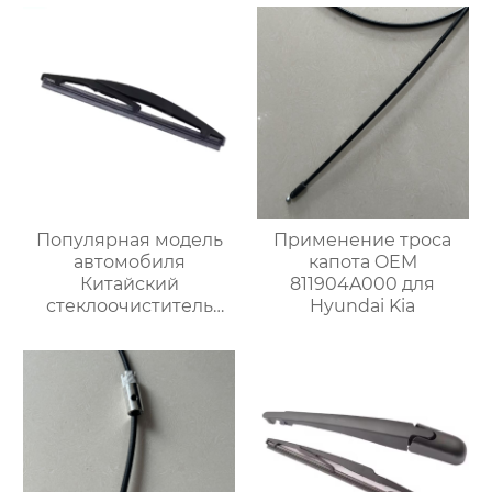
Популярная модель
Применение троса
автомобиля
капота OEM
Китайский
811904A000 для
стеклоочиститель
Hyundai Kia
лобового стекла
Высококачественный
рычаг и лезвие
заднего
стеклоочистителя