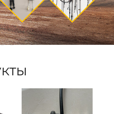
ые
кты