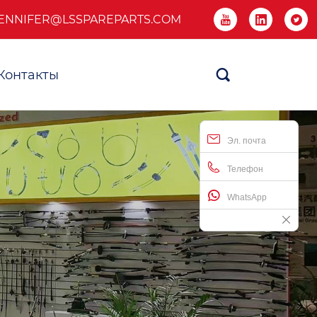
ENNIFER@LSSPAREPARTS.COM



Контакты

Эл. почта
Телефон
WhatsApp