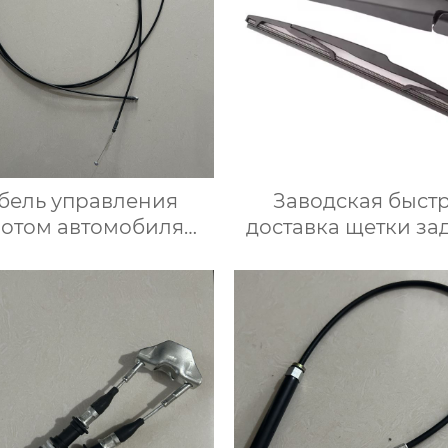
бель управления
Заводская быст
потом автомобиля
доставка щетки за
7-33010 для Тойота
стеклоочистителя г
продажа чистой щ
стеклоочистителя 
golf 7 щеток зад
стеклоочистите