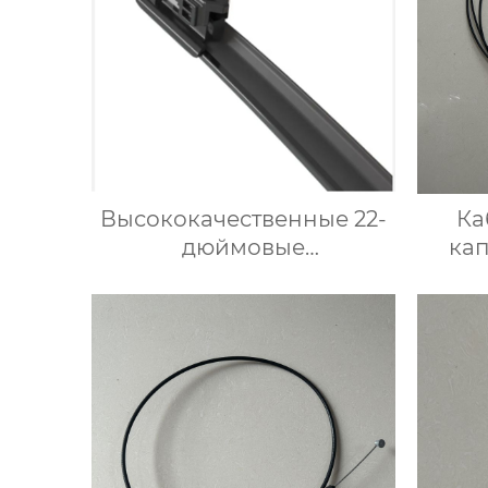
Высококачественные 22-
Ка
дюймовые
ка
универсальные щетки
6460
стеклоочистителя
премиум-класса OEM
подходят для Chevrolet
Impala 2013-2006