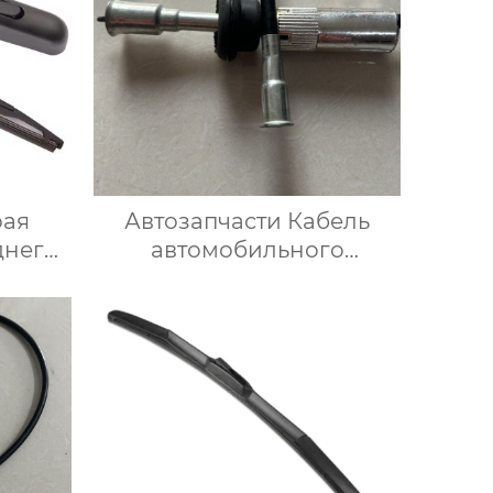
рая
Автозапчасти Кабель
днего
автомобильного
орячая
спидометра 90510867 для
етки
Опель
для vw
него
ля