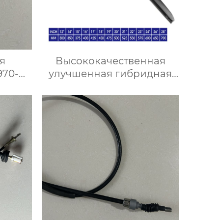
я
Высококачественная
970-
улучшенная гибридная
кого
щетка стеклоочистителя
резиновый
стеклоочиститель
лобового стекла