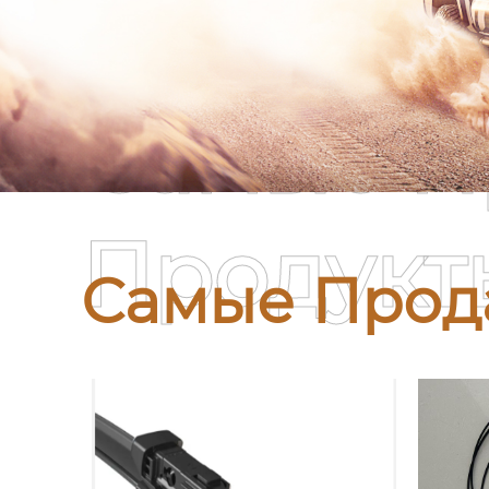
Самые П
Продукт
Самые Прод