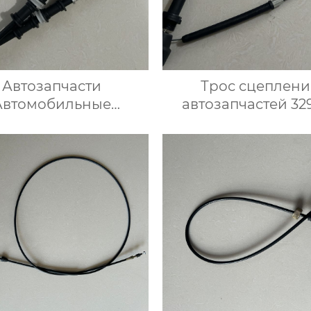
Автозапчасти
Трос сцеплени
Автомобильные
автозапчастей 32
озные тросы 522003
4A010 для корейс
для Опель
автомобиля