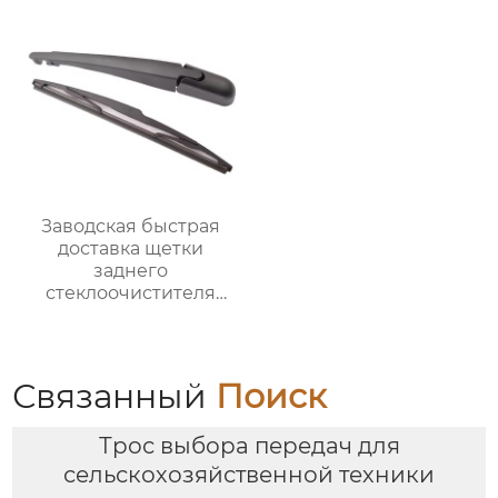
Заводская быстрая
доставка щетки
заднего
стеклоочистителя
горячая продажа
чистой щетки
стеклоочистителя для
vw golf 7 щеток
Связанный
Поиск
заднего
стеклоочистителя
Трос выбора передач для
сельскохозяйственной техники