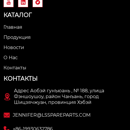



КАТАЛОГ
Главная
Продукция
Новости
О Нас
Контакты
КОНТАКТЫ
Адрес Аобэй гунъюань , № 188, улица

Фэншоушоу, район Чанъань, город
Шицзячжуан, провинция Хэбэй

JENNIFER@LSSPAREPARTS.COM

+86-19930632786