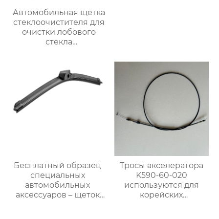
Автомобильная щетка
стеклоочистителя для
очистки лобового
стекла
трехсекционные
многофункциональные
автомобильные щетки
стеклоочистителей
Бесплатный образец
Тросы акселератора
специальных
K590-60-020
автомобильных
используются для
аксессуаров – щеток
корейских
стеклоочистителя для
автомобилей Kia
автомобилей BMW M6
Bongo