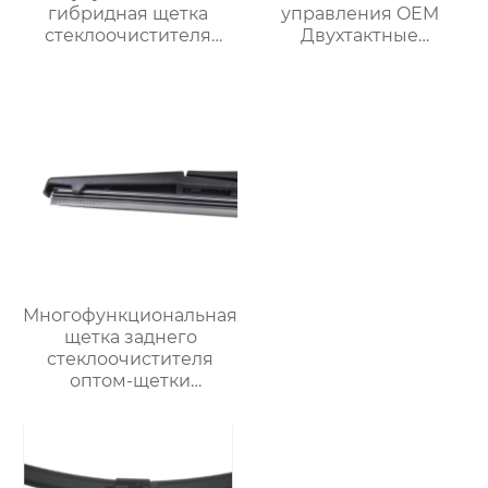
гибридная щетка
управления OEM
стеклоочистителя
Двухтактные
резиновый
тормозные тросы 1H0
стеклоочиститель
609 721 E для VW
лобового стекла
Многофункциональная
щетка заднего
стеклоочистителя
оптом-щетки
стеклоочистителя
автомобильная щетка
стеклоочистителя для
98% автомобилей