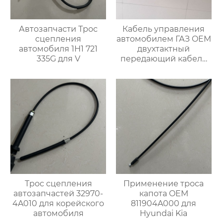
Автозапчасти Трос
Кабель управления
сцепления
автомобилем ГАЗ OEM
автомобиля 1H1 721
двухтактный
335G для V
передающий кабель
A31R321703016
Трос сцепления
Применение троса
автозапчастей 32970-
капота OEM
4A010 для корейского
811904A000 для
автомобиля
Hyundai Kia