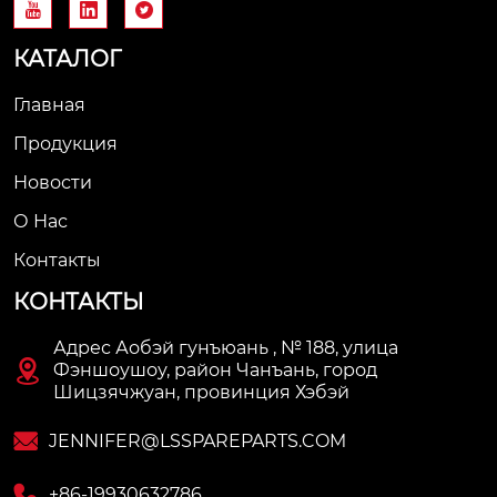



КАТАЛОГ
Главная
Продукция
Новости
О Нас
Контакты
КОНТАКТЫ
Адрес Аобэй гунъюань , № 188, улица

Фэншоушоу, район Чанъань, город
Шицзячжуан, провинция Хэбэй

JENNIFER@LSSPAREPARTS.COM

+86-19930632786