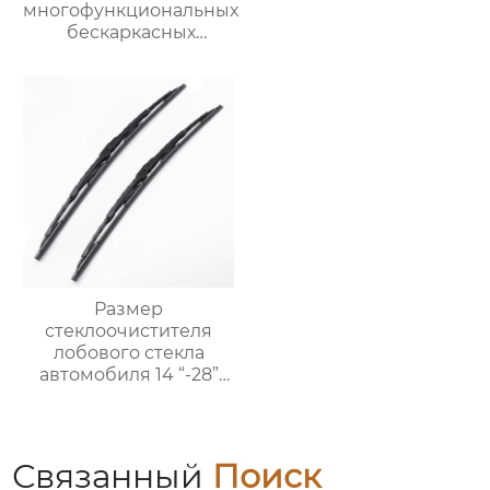
многофункциональных
бескаркасных
автомобильных
стеклоочистителей
для
стеклоочистителей от
дождя на ветровом
стекле
Размер
стеклоочистителя
лобового стекла
автомобиля 14 “-28”
дюймов Заводское
производство
Силиконовая рама
Металлическая щетка
Связанный
Поиск
стеклоочистителя