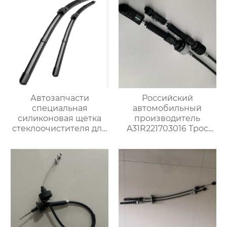
Автозапчасти
Российский
специальная
автомобильный
силиконовая щетка
производитель
стеклоочистителя для
A31R221703016 Трос
BMW 320i
переключения
передач для Газ