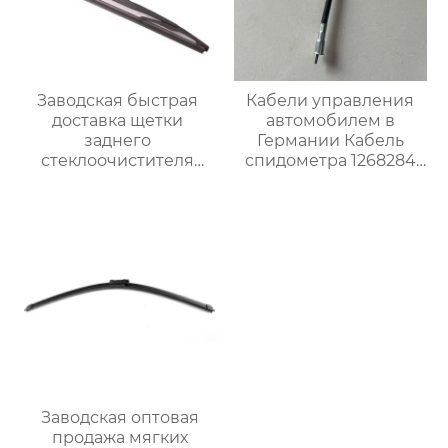
Заводская быстрая
Кабели управления
доставка щетки
автомобилем в
заднего
Германии Кабель
стеклоочистителя
спидометра 1268284
горячая продажа
для Опель
чистой щетки
стеклоочистителя для
vw golf 7 щеток
заднего
стеклоочистителя
Заводская оптовая
продажа мягких