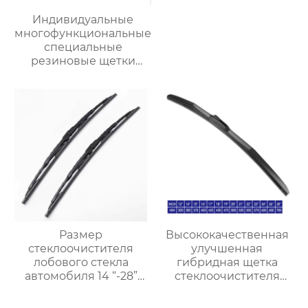
Индивидуальные
многофункциональные
специальные
резиновые щетки
стеклоочистителя
автомобильных
деталей
стеклоочистители
лобового стекла
Размер
Высококачественная
стеклоочистителя
улучшенная
лобового стекла
гибридная щетка
автомобиля 14 “-28”
стеклоочистителя
дюймов Заводское
резиновый
производство
стеклоочиститель