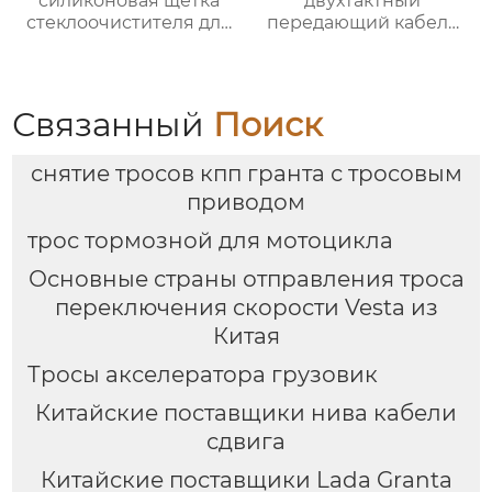
силиконовая щетка
двухтактный
стеклоочистителя для
передающий кабель
BMW 320i
A31R321703016
Связанный
Поиск
снятие тросов кпп гранта с тросовым
приводом
трос тормозной для мотоцикла
Основные страны отправления троса
переключения скорости Vesta из
Китая
Тросы акселератора грузовик
Китайские поставщики нива кабели
сдвига
Китайские поставщики Lada Granta