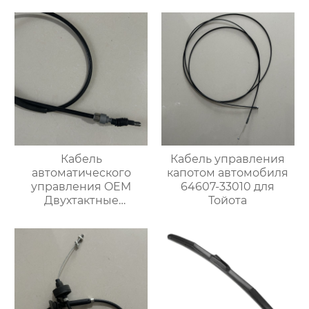
стеклоочиститель
лобового стекла
Кабель
Кабель управления
автоматического
капотом автомобиля
управления OEM
64607-33010 для
Двухтактные
Тойота
тормозные тросы 1H0
609 721 E для VW