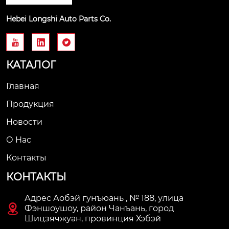
Hebei Longshi Auto Parts Co.



КАТАЛОГ
Главная
Продукция
Новости
О Нас
Контакты
КОНТАКТЫ
Адрес Аобэй гунъюань , № 188, улица

Фэншоушоу, район Чанъань, город
Шицзячжуан, провинция Хэбэй