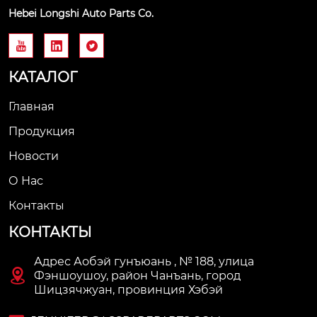
Hebei Longshi Auto Parts Co.



КАТАЛОГ
Главная
Продукция
Новости
О Нас
Контакты
КОНТАКТЫ
Адрес Аобэй гунъюань , № 188, улица

Фэншоушоу, район Чанъань, город
Шицзячжуан, провинция Хэбэй