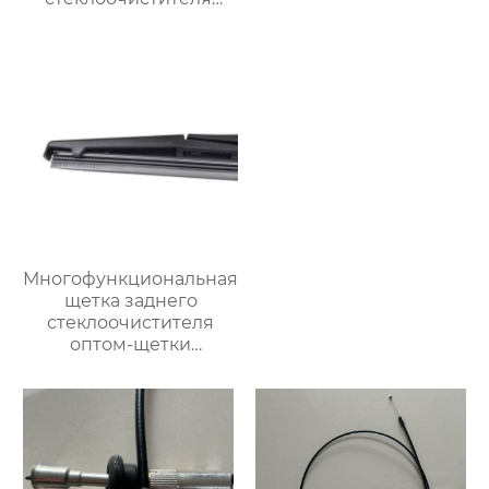
резиновый
стеклоочиститель
лобового стекла
Многофункциональная
щетка заднего
стеклоочистителя
оптом-щетки
стеклоочистителя
автомобильная щетка
стеклоочистителя для
98% автомобилей