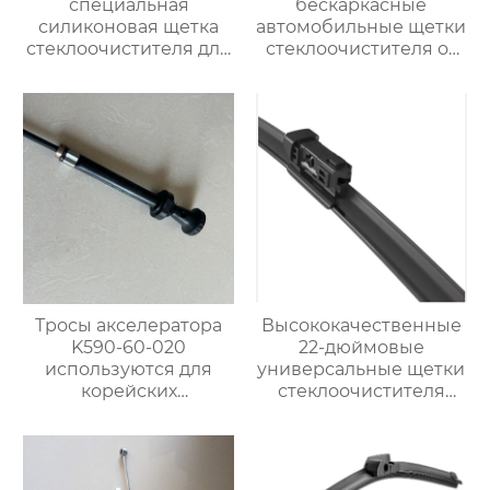
специальная
бескаркасные
силиконовая щетка
автомобильные щетки
стеклоочистителя для
стеклоочистителя от
BMW 320i
дождя универсальный
сменный адаптер
Тросы акселератора
Высококачественные
K590-60-020
22-дюймовые
используются для
универсальные щетки
корейских
стеклоочистителя
автомобилей Kia
премиум-класса OEM
Bongo
подходят для
Chevrolet Impala 2013-
2006