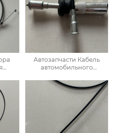
ора
Автозапчасти Кабель
я
автомобильного
билей
спидометра 90510867 для
Опель