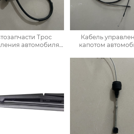
тозапчасти Трос
Кабель управле
пления автомобиля
капотом автомоб
H1 721 335G для V
64607-33010 для Т