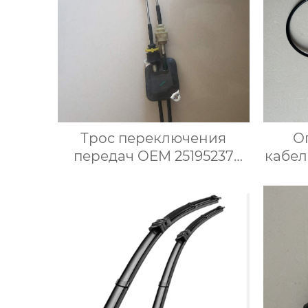
Трос переключения
О
передач OEM 25195237
кабел
Трос переключения
2
передач для Опель Карл
спид