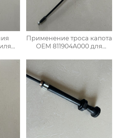
ния
Применение троса капота
иля
OEM 811904A000 для
ойота
Hyundai Kia