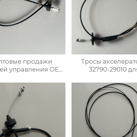
птовые продажи
Тросы акселерат
ей управления OEM
32790-29010 дл
50-F4200 Кабель
корейских автомо
ометра для Ниссан