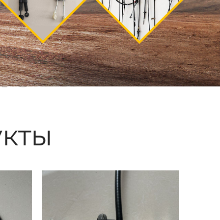
ые
кты