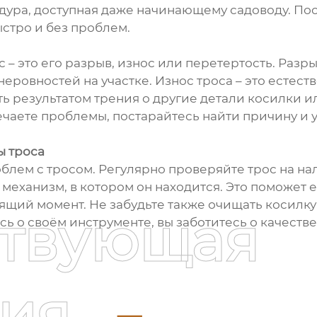
едура, доступная даже начинающему садоводу. П
ыстро и без проблем.
 – это его разрыв, износ или перетертость. Разр
еровностей на участке. Износ троса – это естес
ь результатом трения о другие детали косилки 
ечаете проблемы, постарайтесь найти причину и у
ы троса
блем с тросом. Регулярно проверяйте трос на на
механизм, в котором он находится. Это поможет 
ий момент. Не забудьте также очищать косилку 
ствующая
ь о своём инструменте, вы заботитесь о качестве
ия