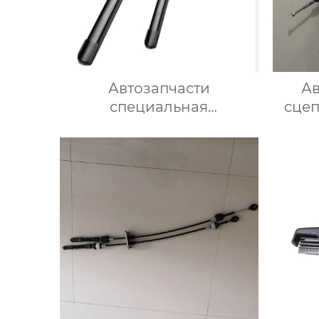
Автозапчасти
Ав
специальная
сце
силиконовая щетка
1
стеклоочистителя для
BMW 320i