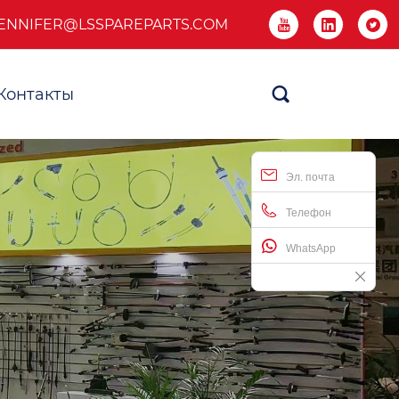
ENNIFER@LSSPAREPARTS.COM



Контакты

Эл. почта
Телефон
WhatsApp