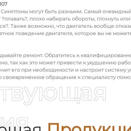
107
ак? Симптомы могут быть разными. Самый очевидн
 ?плавать?, плохо набирать обороты, глохнуть ил
ся?. Также возможно, что двигатель вообще отка
тное поведение двигателя, которое вы не можете
адывайте ремонт. Обратитесь к квалифицированн
но, так как это может привести к ухудшению рабо
енит его при необходимости и настроит систему 
то своевременное обращение к специалисту помо
ствующая
ия
ующая
Продукц