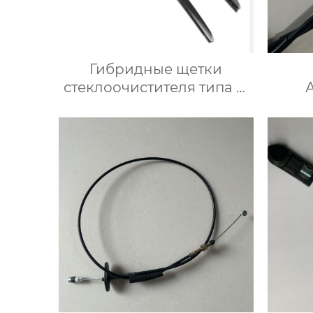
Гибридные щетки
стеклоочистителя типа D
Японские автомобильные
торм
щетки стеклоочистителя
OEM-стеклоочистители
лобового стекла