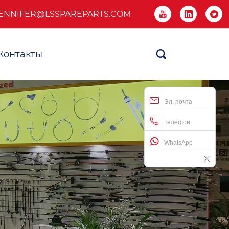
ENNIFER@LSSPAREPARTS.COM



Контакты

Эл. почта
Телефон
WhatsApp