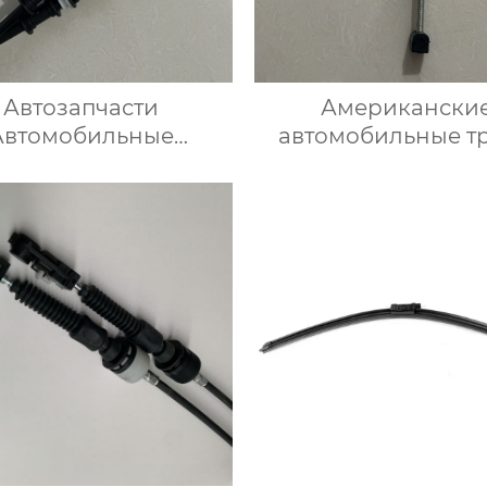
Автозапчасти
Американски
Автомобильные
автомобильные т
озные тросы 522003
сцепления 9209869
для Опель
Chevrolet