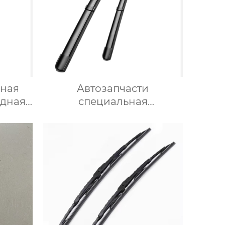
нная
Автозапчасти
идная
специальная
ителя
силиконовая щетка
стеклоочистителя для
ль
BMW 320i
ла