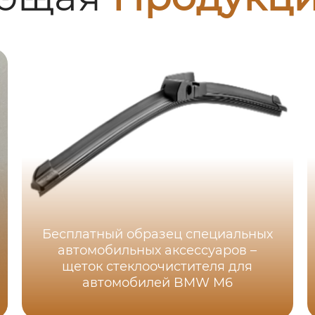
Бесплатный образец специальных
автомобильных аксессуаров –
щеток стеклоочистителя для
автомобилей BMW M6