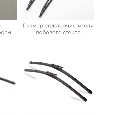
е
Размер стеклоочистителя
росы
лобового стекла
7 для
автомобиля 14 “-28”
дюймов Заводское
производство
Силиконовая рама
Металлическая щетка
стеклоочистителя