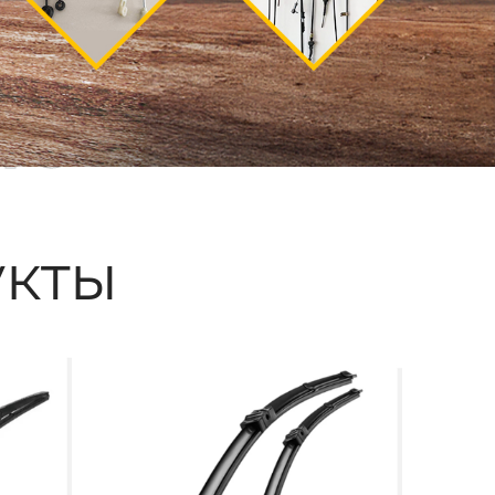
ые
кты