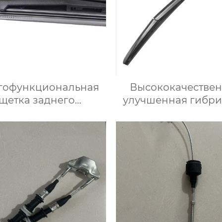
гофункциональная
Высококачестве
щетка заднего
улучшенная гибр
оочистителя оптом-
щетка стеклоочист
и стеклоочистителя
резиновый
омобильная щетка
стеклоочистите
оочистителя для 98%
лобового стек
автомобилей