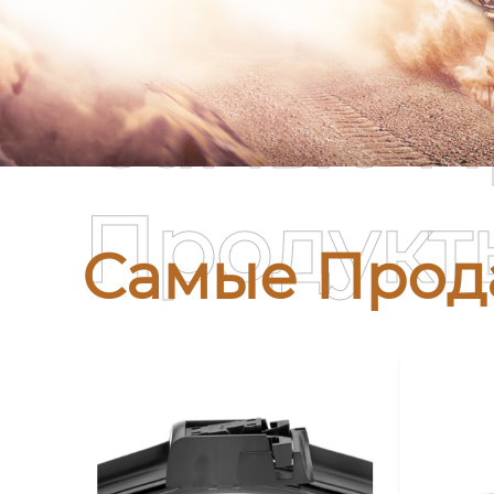
Самые П
Продукт
Самые Прод