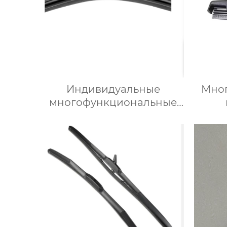
Индивидуальные
Мно
многофункциональные
специальные резиновые
стекл
щетки стеклоочистителя
щетк
автомобильных деталей
авт
стеклоочистители
стекл
лобового стекла