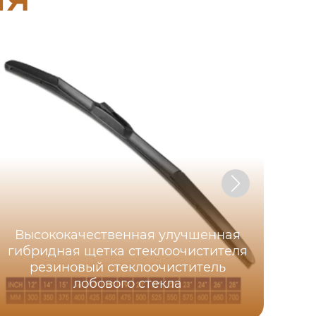
Высококачественная улучшенная
Гиб
гибридная щетка стеклоочистителя
т
резиновый стеклоочиститель
лобового стекла
ст