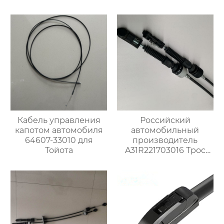
тормозные тросы 1H0
резиновый
609 721 E для VW
стеклоочиститель
лобового стекла
Кабель управления
Российский
капотом автомобиля
автомобильный
64607-33010 для
производитель
Тойота
A31R221703016 Трос
переключения
передач для Газ