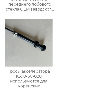
переднего лобового
стекла OEM заводского
качества
многофункциональный
обычный
стеклоочиститель
лобового стекла
Тросы акселератора
K590-60-020
используются для
корейских
автомобилей Kia
Bongo