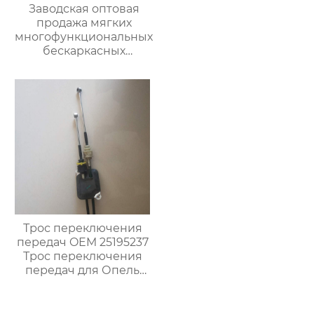
Заводская оптовая
продажа мягких
многофункциональных
бескаркасных
автомобильных
стеклоочистителей
для
стеклоочистителей от
дождя на ветровом
стекле
Трос переключения
передач OEM 25195237
Трос переключения
передач для Опель
Карл