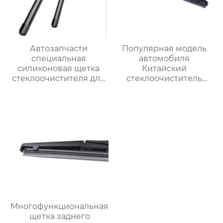
Автозапчасти
Популярная модель
специальная
автомобиля
силиконовая щетка
Китайский
стеклоочистителя для
стеклоочиститель
BMW 320i
лобового стекла
Высококачественный
рычаг и лезвие
заднего
стеклоочистителя
Многофункциональная
щетка заднего