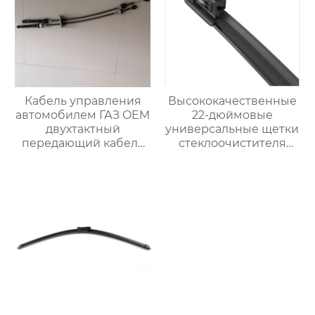
Кабель управления
Высококачественные
автомобилем ГАЗ OEM
22-дюймовые
двухтактный
универсальные щетки
передающий кабель
стеклоочистителя
A31R321703016
премиум-класса OEM
подходят для
Chevrolet Impala 2013-
2006