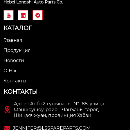
Hebei Longshi Auto Parts Co.



КАТАЛОГ
Главная
Продукция
Новости
О Нас
Контакты
КОНТАКТЫ
Адрес Аобэй гунъюань , № 188, улица

Фэншоушоу, район Чанъань, город
Шицзячжуан, провинция Хэбэй

JENNIFER@LSSPAREPARTS.COM