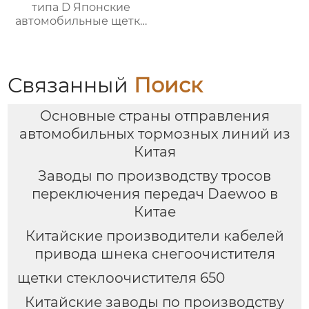
типа D Японские
автомобильные щетки
стеклоочистителя
OEM-
стеклоочистители
лобового стекла
Связанный
Поиск
Основные страны отправления
автомобильных тормозных линий из
Китая
Заводы по производству тросов
переключения передач Daewoo в
Китае
Китайские производители кабелей
привода шнека снегоочистителя
щетки стеклоочистителя 650
Китайские заводы по производству