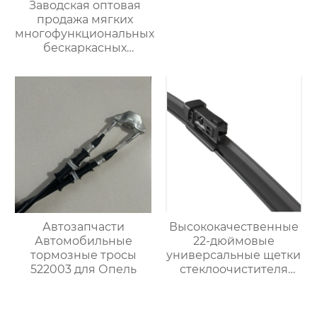
Заводская оптовая
продажа мягких
многофункциональных
бескаркасных
автомобильных
стеклоочистителей
для
стеклоочистителей от
дождя на ветровом
стекле
Автозапчасти
Высококачественные
Автомобильные
22-дюймовые
тормозные тросы
универсальные щетки
522003 для Опель
стеклоочистителя
премиум-класса OEM
подходят для
Chevrolet Impala 2013-