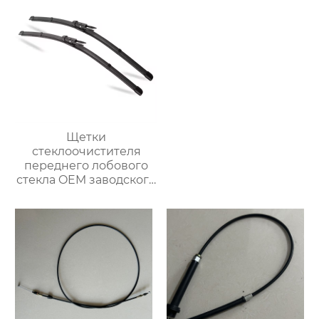
2006
Щетки
стеклоочистителя
переднего лобового
стекла OEM заводского
качества
многофункциональный
обычный
стеклоочиститель
лобового стекла