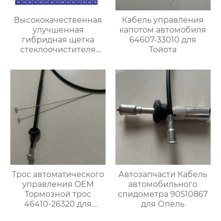
Высококачественная
Кабель управления
улучшенная
капотом автомобиля
гибридная щетка
64607-33010 для
стеклоочистителя
Тойота
резиновый
стеклоочиститель
лобового стекла
Трос автоматического
Автозапчасти Кабель
управления OEM
автомобильного
Тормозной трос
спидометра 90510867
46410-26320 для
для Опель
японских