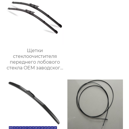
Щетки
стеклоочистителя
переднего лобового
стекла OEM заводского
качества
многофункциональный
обычный
стеклоочиститель
лобового стекла