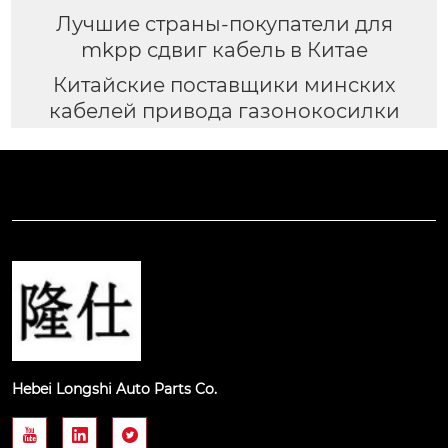
Лучшие страны-покупатели для
mkpp сдвиг кабель в Китае
Китайские поставщики минских
кабелей привода газонокосилки
Hebei Longshi Auto Parts Co.


