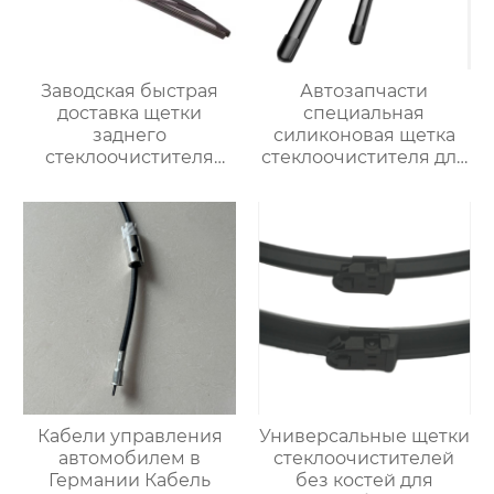
Заводская быстрая
Автозапчасти
доставка щетки
специальная
заднего
силиконовая щетка
стеклоочистителя
стеклоочистителя для
горячая продажа
BMW 320i
чистой щетки
стеклоочистителя для
vw golf 7 щеток
заднего
стеклоочистителя
Кабели управления
Универсальные щетки
автомобилем в
стеклоочистителей
Германии Кабель
без костей для