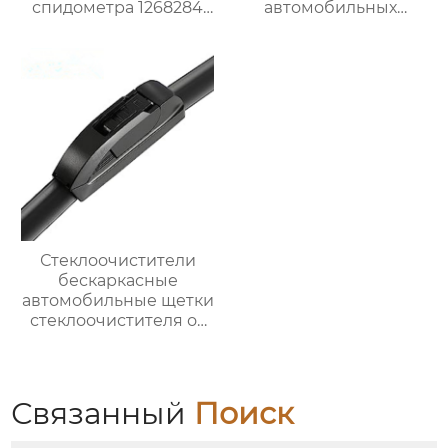
спидометра 1268284
автомобильных
для Опель
стеклоочистителей U-
образной формы
Стеклоочистители
бескаркасные
автомобильные щетки
стеклоочистителя от
дождя универсальный
сменный адаптер
Связанный
Поиск