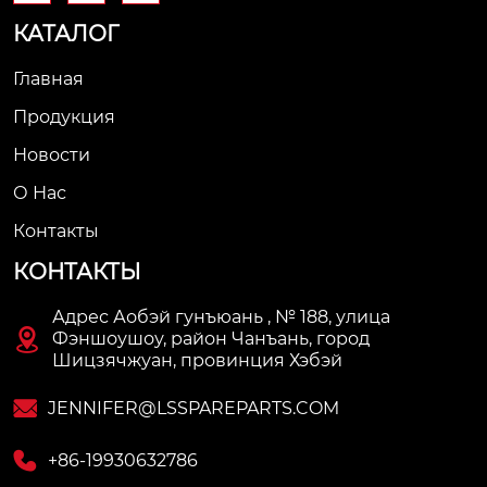
КАТАЛОГ
Главная
Продукция
Новости
О Нас
Контакты
КОНТАКТЫ
Адрес Аобэй гунъюань , № 188, улица

Фэншоушоу, район Чанъань, город
Шицзячжуан, провинция Хэбэй

JENNIFER@LSSPAREPARTS.COM

+86-19930632786