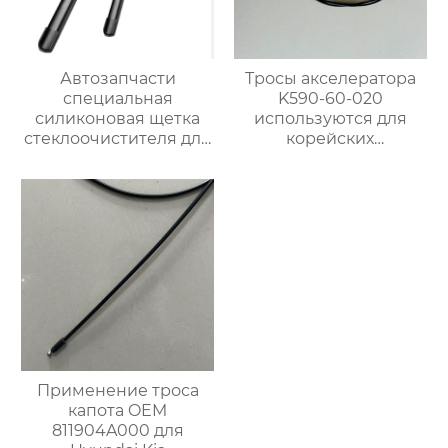
Автозапчасти
Тросы акселератора
специальная
K590-60-020
силиконовая щетка
используются для
стеклоочистителя для
корейских
BMW 320i
автомобилей Kia
Bongo
Применение троса
капота OEM
811904A000 для