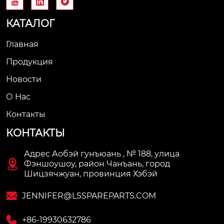



КАТАЛОГ
Главная
Продукция
Новости
О Нас
Контакты
КОНТАКТЫ
Адрес Аобэй гунъюань , № 188, улица

Фэншоушоу, район Чанъань, город
Шицзячжуан, провинция Хэбэй

JENNIFER@LSSPAREPARTS.COM

+86-19930632786