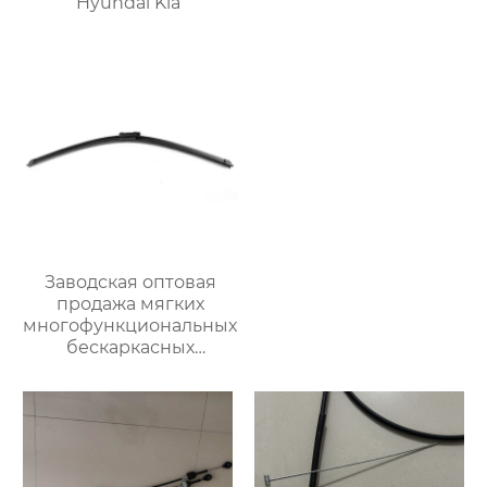
Hyundai Kia
Заводская оптовая
продажа мягких
многофункциональных
бескаркасных
автомобильных
стеклоочистителей
для
стеклоочистителей от
дождя на ветровом
стекле