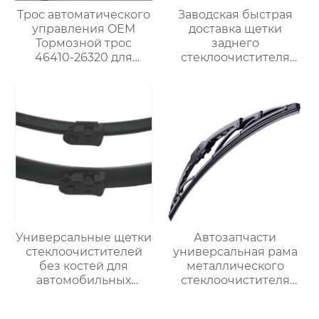
Трос автоматического
Заводская быстрая
управления OEM
доставка щетки
Тормозной трос
заднего
46410-26320 для
стеклоочистителя
японских
горячая продажа
автомобилей
чистой щетки
стеклоочистителя для
vw golf 7 щеток
заднего
стеклоочистителя
Универсальные щетки
Автозапчасти
стеклоочистителей
универсальная рама
без костей для
металлического
автомобильных
стеклоочистителя
стеклоочистителей U-
различных размеров
образной формы