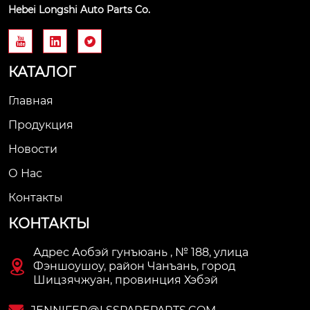
Hebei Longshi Auto Parts Co.



КАТАЛОГ
Главная
Продукция
Новости
О Нас
Контакты
КОНТАКТЫ
Адрес Аобэй гунъюань , № 188, улица

Фэншоушоу, район Чанъань, город
Шицзячжуан, провинция Хэбэй