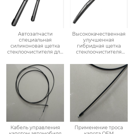
Автозапчасти
Высококачественная
специальная
улучшенная
силиконовая щетка
гибридная щетка
стеклоочистителя для
стеклоочистителя
BMW 320i
резиновый
стеклоочиститель
лобового стекла
Кабель управления
Применение троса
капотом автомобиля
капота OEM