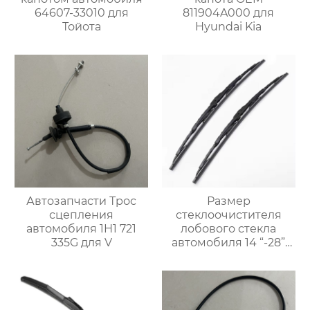
64607-33010 для
811904A000 для
Тойота
Hyundai Kia
Автозапчасти Трос
Размер
сцепления
стеклоочистителя
автомобиля 1H1 721
лобового стекла
335G для V
автомобиля 14 “-28”
дюймов Заводское
производство
Силиконовая рама
Металлическая щетка