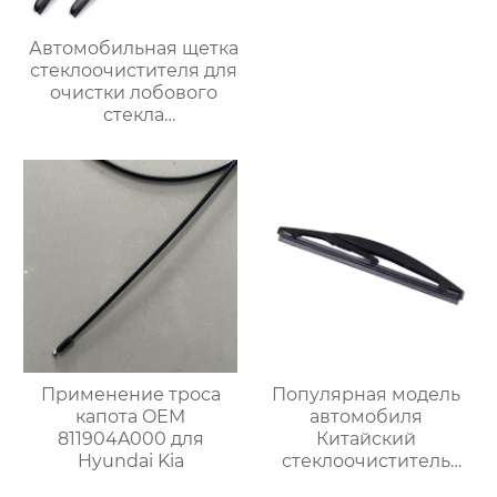
Автомобильная щетка
стеклоочистителя для
очистки лобового
стекла
трехсекционные
многофункциональные
автомобильные щетки
стеклоочистителей
Применение троса
Популярная модель
капота OEM
автомобиля
811904A000 для
Китайский
Hyundai Kia
стеклоочиститель
лобового стекла