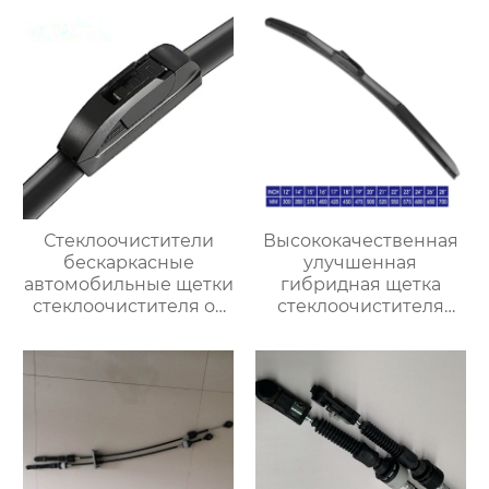
Высококачественный
рычаг и лезвие
заднего
стеклоочистителя
Стеклоочистители
Высококачественная
бескаркасные
улучшенная
автомобильные щетки
гибридная щетка
стеклоочистителя от
стеклоочистителя
дождя универсальный
резиновый
сменный адаптер
стеклоочиститель
лобового стекла