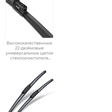
лобового стекла
Высококачественные
22-дюймовые
универсальные щетки
стеклоочистителя
премиум-класса OEM
подходят для
Chevrolet Impala 2013-
2006