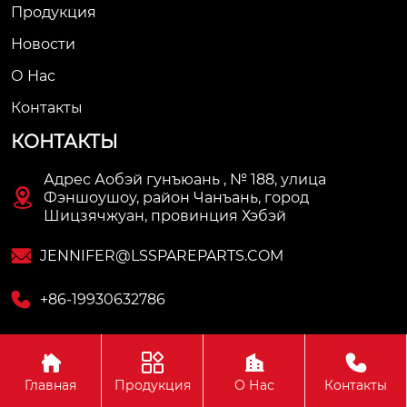
Продукция
Новости
О Нас
Контакты
КОНТАКТЫ
Адрес Аобэй гунъюань , № 188, улица

Фэншоушоу, район Чанъань, город
Шицзячжуан, провинция Хэбэй

JENNIFER@LSSPAREPARTS.COM

+86-19930632786




Copyright © Hebei Longshi Auto Parts Co., Ltd.
Главная
Продукция
О Нас
Контакты