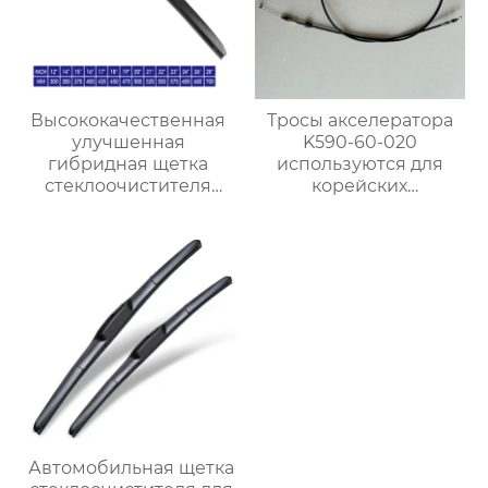
Высококачественная
Тросы акселератора
улучшенная
K590-60-020
гибридная щетка
используются для
стеклоочистителя
корейских
резиновый
автомобилей Kia
стеклоочиститель
Bongo
лобового стекла
Автомобильная щетка