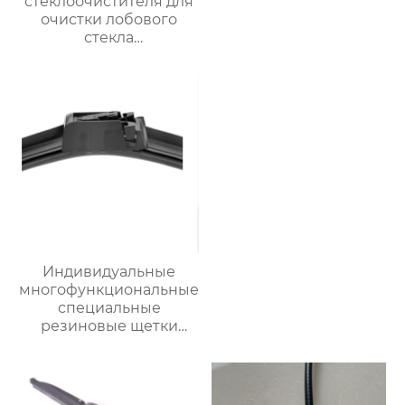
стеклоочистителя для
очистки лобового
стекла
трехсекционные
многофункциональные
автомобильные щетки
стеклоочистителей
Индивидуальные
многофункциональные
специальные
резиновые щетки
стеклоочистителя
автомобильных
деталей
стеклоочистители