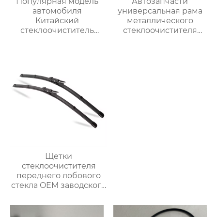
Популярная модель
Автозапчасти
автомобиля
универсальная рама
Китайский
металлического
стеклоочиститель
стеклоочистителя
лобового стекла
различных размеров
Высококачественный
рычаг и лезвие
заднего
стеклоочистителя
Щетки
стеклоочистителя
переднего лобового
стекла OEM заводского
качества
многофункциональный
обычный