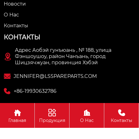
Новости
О Нас
Контакты
КОНТАКТЫ
Адрес Аобэй гунъюань , № 188, улица

Фэншоушоу, район Чанъань, город
Шицзячжуан, провинция Хэбэй

JENNIFER@LSSPAREPARTS.COM

+86-19930632786




Copyright © Hebei Longshi Auto Parts Co., Ltd.
Главная
Продукция
О Нас
Контакты