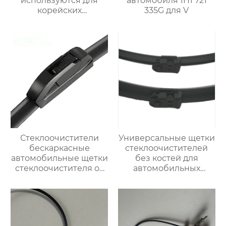
используются для
автомобиля 1H1 721
корейских
335G для V
автомобилей Kia
Bongo
Стеклоочистители
Универсальные щетки
бескаркасные
стеклоочистителей
автомобильные щетки
без костей для
стеклоочистителя от
автомобильных
дождя универсальный
стеклоочистителей U-
сменный адаптер
образной формы