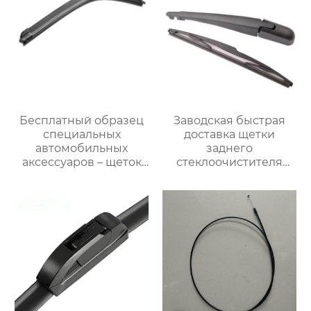
Бесплатный образец
Заводская быстрая
специальных
доставка щетки
автомобильных
заднего
аксессуаров – щеток
стеклоочистителя
стеклоочистителя для
горячая продажа
автомобилей BMW M6
чистой щетки
стеклоочистителя для
vw golf 7 щеток
заднего
стеклоочистителя