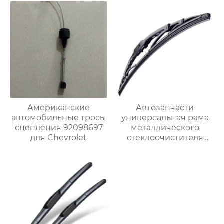
OEM-
стеклоочистители
лобового стекла
Американские
Автозапчасти
автомобильные тросы
универсальная рама
сцепления 92098697
металлического
для Chevrolet
стеклоочистителя
различных размеров