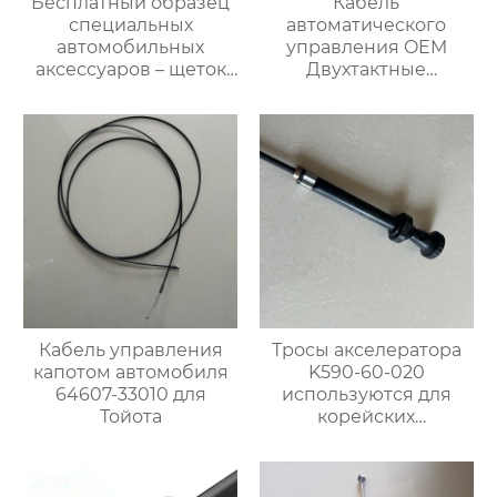
Бесплатный образец
Кабель
специальных
автоматического
автомобильных
управления OEM
аксессуаров – щеток
Двухтактные
стеклоочистителя для
тормозные тросы 1H0
автомобилей BMW M6
609 721 E для VW
Кабель управления
Тросы акселератора
капотом автомобиля
K590-60-020
64607-33010 для
используются для
Тойота
корейских
автомобилей Kia
Bongo