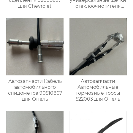
сцепления 92098697
универсальные щетки
для Chevrolet
стеклоочистителя
премиум-класса OEM
подходят для
Chevrolet Impala 2013-
2006
Автозапчасти Кабель
Автозапчасти
автомобильного
Автомобильные
спидометра 90510867
тормозные тросы
для Опель
522003 для Опель