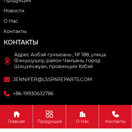
Продукция
Новости
О Нас
Контакты
КОНТАКТЫ
Адрес Аобэй гунъюань , № 188, улица

Фэншоушоу, район Чанъань, город
Шицзячжуан, провинция Хэбэй

JENNIFER@LSSPAREPARTS.COM

+86-19930632786




Copyright © Hebei Longshi Auto Parts Co., Ltd.
Главная
Продукция
О Нас
Контакты