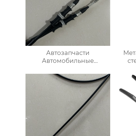
Автозапчасти
Мет
Автомобильные
ст
тормозные тросы 522003
з
для Опель
х