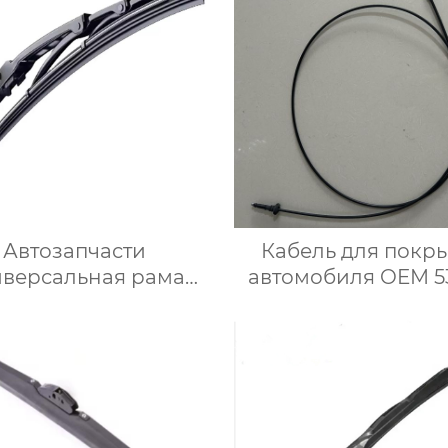
Автозапчасти
Кабель для покр
иверсальная рама
автомобиля OEM 5
металлического
06140 для японск
теклоочистителя
автомобиля
личных размеров