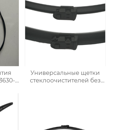
ытия
Универсальные щетки
3630-
стеклоочистителей без
ого
костей для
автомобильных
стеклоочистителей U-
образной формы