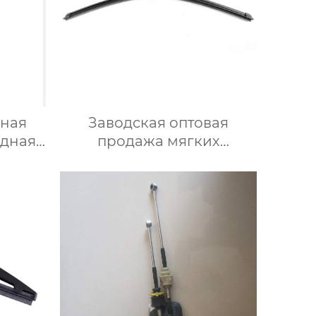
нная
Заводская оптовая
идная
продажа мягких
ителя
многофункциональных
бескаркасных
ль
автомобильных
ла
стеклоочистителей для
стеклоочистителей от
дождя на ветровом стекле