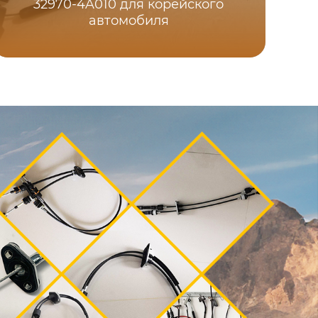
32970-4A010 для корейского
автомобиля
у