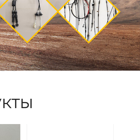
ые
кты