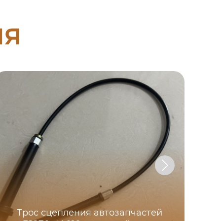
ия
С
Трос сцепления автозапчастей