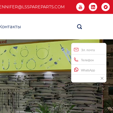
ENNIFER@LSSPAREPARTS.COM



Контакты

Эл. почта
Телефон
WhatsApp