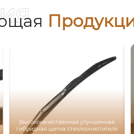
ия
ующая
Продукц
Высококачественная улучшенная
гибридная щетка стеклоочистителя