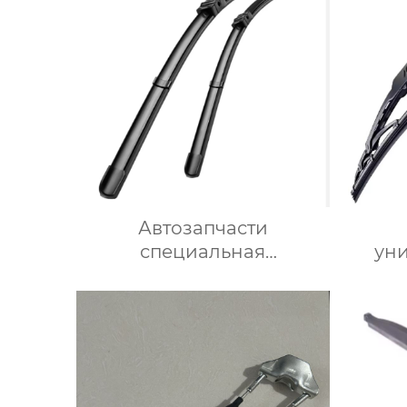
Автозапчасти
специальная
ун
силиконовая щетка
стеклоочистителя для
с
BMW 320i
раз