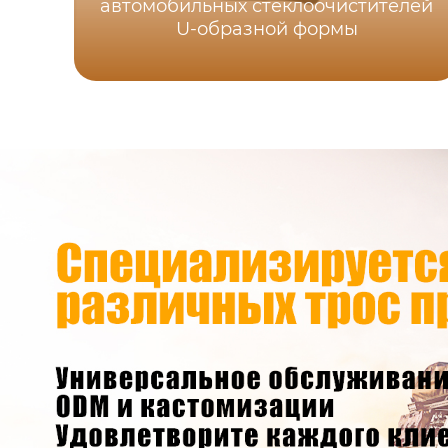
автомобильных стеклоочистителей
U-образной формы