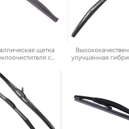
аллическая щетка
Высококачестве
еклоочистителя с
улучшенная гибр
имней рамой для
щетка стеклоочист
олодной погоды
резиновый
стеклоочистите
лобового стек