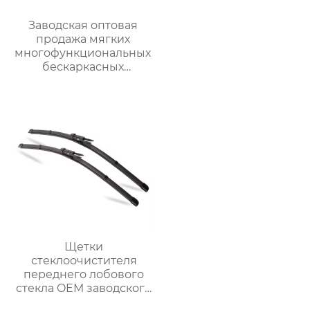
Заводская оптовая
продажа мягких
многофункциональных
бескаркасных
автомобильных
стеклоочистителей
для
стеклоочистителей от
дождя на ветровом
стекле
Щетки
стеклоочистителя
переднего лобового
стекла OEM заводского
качества