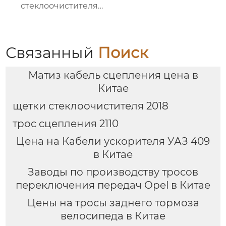
стеклоочистителя
горячая продажа
чистой щетки
стеклоочистителя для
vw golf 7 щеток
Связанный
Поиск
заднего
стеклоочистителя
Матиз кабель сцепления цена в
Китае
щетки стеклоочистителя 2018
трос сцепления 2110
Цена на Кабели ускорителя УАЗ 409
в Китае
Заводы по производству тросов
переключения передач Opel в Китае
Цены на тросы заднего тормоза
велосипеда в Китае