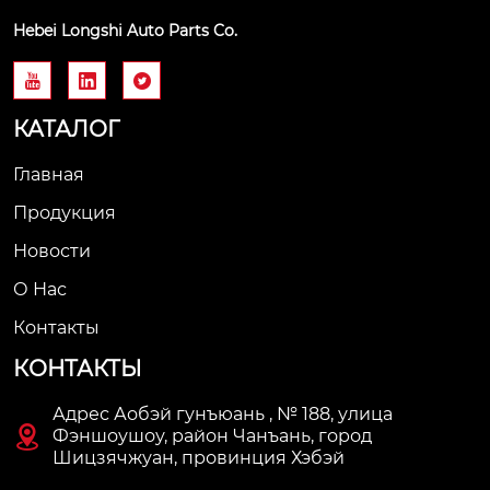
Hebei Longshi Auto Parts Co.



КАТАЛОГ
Главная
Продукция
Новости
О Нас
Контакты
КОНТАКТЫ
Адрес Аобэй гунъюань , № 188, улица

Фэншоушоу, район Чанъань, город
Шицзячжуан, провинция Хэбэй