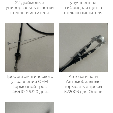
22-дюймовые
улучшенная
универсальные щетки
гибридная щетка
стеклоочистителя
стеклоочистителя
премиум-класса OEM
резиновый
подходят для
стеклоочиститель
Chevrolet Impala 2013-
лобового стекла
2006
Трос автоматического
Автозапчасти
управления OEM
Автомобильные
Тормозной трос
тормозные тросы
46410-26320 для
522003 для Опель
японских
автомобилей