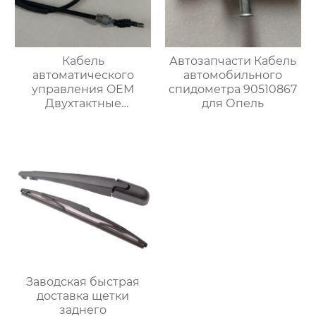
Кабель
Автозапчасти Кабель
автоматического
автомобильного
управления OEM
спидометра 90510867
Двухтактные
для Опель
тормозные тросы 1H0
609 721 E для VW
Заводская быстрая
доставка щетки
заднего