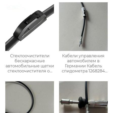
многофункциональный
обычный
стеклоочиститель
лобового стекла
Стеклоочистители
Кабели управления
бескаркасные
автомобилем в
автомобильные щетки
Германии Кабель
стеклоочистителя от
спидометра 1268284
дождя универсальный
для Опель
сменный адаптер