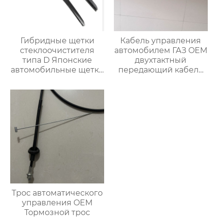
Гибридные щетки
Кабель управления
стеклоочистителя
автомобилем ГАЗ OEM
типа D Японские
двухтактный
автомобильные щетки
передающий кабель
стеклоочистителя
A31R321703016
OEM-
стеклоочистители
лобового стекла
Трос автоматического
управления OEM
Тормозной трос