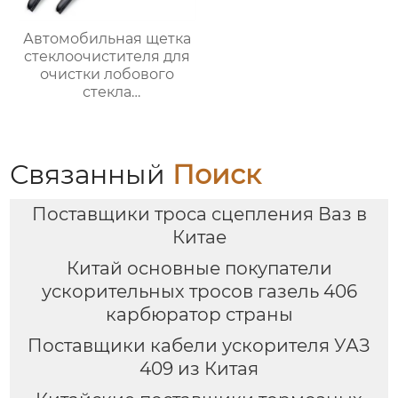
Автомобильная щетка
стеклоочистителя для
очистки лобового
стекла
трехсекционные
многофункциональные
автомобильные щетки
стеклоочистителей
Связанный
Поиск
Поставщики троса сцепления Ваз в
Китае
Китай основные покупатели
ускорительных тросов газель 406
карбюратор страны
Поставщики кабели ускорителя УАЗ
409 из Китая