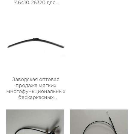
46410-26320 для
японских
автомобилей
Заводская оптовая
продажа мягких
многофункциональных
бескаркасных
автомобильных
стеклоочистителей
для
стеклоочистителей от
дождя на ветровом
стекле