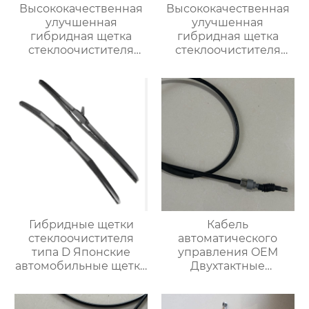
Высококачественная
Высококачественная
улучшенная
улучшенная
гибридная щетка
гибридная щетка
стеклоочистителя
стеклоочистителя
резиновый
резиновый
стеклоочиститель
стеклоочиститель
лобового стекла
лобового стекла
Гибридные щетки
Кабель
стеклоочистителя
автоматического
типа D Японские
управления OEM
автомобильные щетки
Двухтактные
стеклоочистителя
тормозные тросы 1H0
OEM-
609 721 E для VW
стеклоочистители