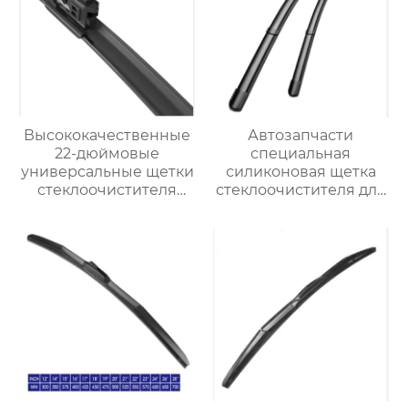
Высококачественные
Автозапчасти
22-дюймовые
специальная
универсальные щетки
силиконовая щетка
стеклоочистителя
стеклоочистителя для
премиум-класса OEM
BMW 320i
подходят для
Chevrolet Impala 2013-
2006