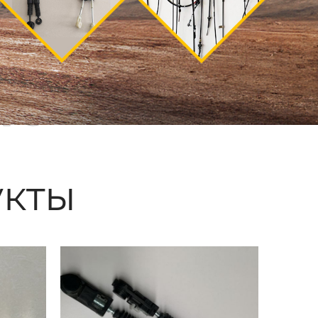
ые
кты