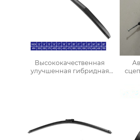
Высококачественная
Ав
улучшенная гибридная
сце
щетка стеклоочистителя
1
резиновый
стеклоочиститель
лобового стекла