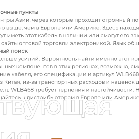
лочные пункты
ентры Азии, через которые проходит огромный пот
но выше, чем в Европе или Америке. Здесь нахо
т иметь этот кабель в наличии или смогут его за
айты оптовой торговли электроникой. Язык общен
жный поиск
больше усилий. Вероятность найти именно этот к
ных компонентов в этих регионах, возможно, смог
ие кабеля, его спецификации и артикул WLB468. Г
з Китая, из-за транспортных расходов и наценок
тель WLB468 требует терпения и настойчивости. Н
ствующая
ащайтесь к дистрибьюторам в Европе или Америке.
ия