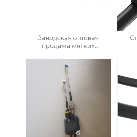
Заводская оптовая
С
продажа мягких
многофункциональных
авт
бескаркасных
ст
автомобильных
дож
стеклоочистителей для
с
стеклоочистителей от
дождя на ветровом стекле