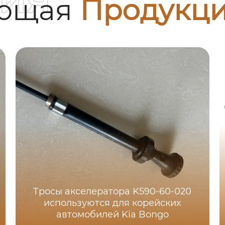
ующая
Продукц
Тросы акселератора K590-60-020
используются для корейских
автомобилей Kia Bongo