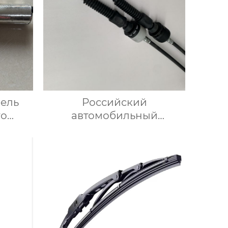
бель
Российский
го
автомобильный
67 для
производитель
A31R221703016 Трос
переключения передач
для Газ