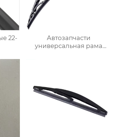
е 22-
Автозапчасти
универсальная рама
етки
металлического
ля
стеклоочистителя
 OEM
различных размеров
rolet
06