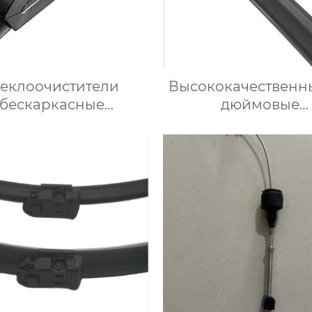
теклоочистители
Высококачественны
бескаркасные
дюймовые
омобильные щетки
универсальные щ
еклоочистителя от
стеклоочистите
дя универсальный
премиум-класса
менный адаптер
подходят для Chev
Impala 2013-20