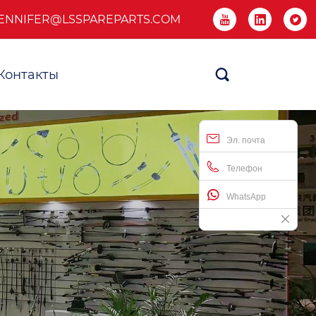
ENNIFER@LSSPAREPARTS.COM



Контакты

Эл. почта
Телефон
WhatsApp