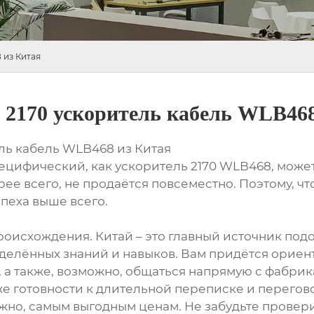
 из Китая
 2170 ускоритель кабель WLB468
ль кабель WLB468 из Китая
пецифический, как ускоритель 2170 WLB468, може
рее всего, не продаётся повсеместно. Поэтому, ч
спеха выше всего.
происхождения. Китай – это главный источник под
делённых знаний и навыков. Вам придётся ориен
, а также, возможно, общаться напрямую с фабри
же готовности к длительной переписке и перегово
жно, самым выгодным ценам. Не забудьте провер