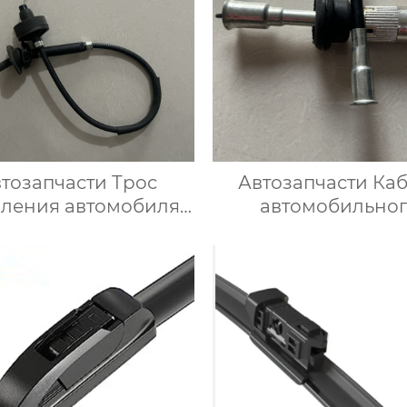
тозапчасти Трос
Автозапчасти Ка
пления автомобиля
автомобильно
H1 721 335G для V
спидометра 905108
Опель