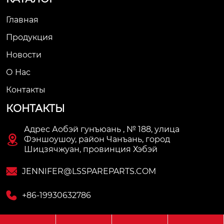
Главная
Продукция
Новости
О Нас
Контакты
КОНТАКТЫ
Адрес Аобэй гунъюань , № 188, улица

Фэншоушоу, район Чанъань, город
Шицзячжуан, провинция Хэбэй

JENNIFER@LSSPAREPARTS.COM

+86-19930632786