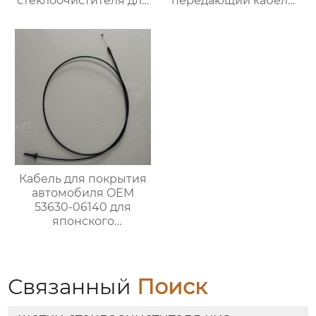
стеклоочистителя для
передающий кабель
BMW 320i
A31R321703016
Кабель для покрытия
автомобиля OEM
53630-06140 для
японского
автомобиля
Связанный
Поиск