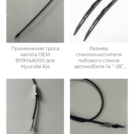
Применение троса
Размер
капота OEM
стеклоочистителя
811904A000 для
лобового стекла
Hyundai Kia
автомобиля 14 “-28”
дюймов Заводское
производство
Силиконовая рама
Металлическая щетка
стеклоочистителя