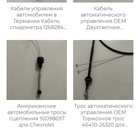
Кабели управления
Кабель
автомобилем в
автоматического
Германии Кабель
управления OEM
спидометра 1268284
Двухтактные
для Опель
тормозные тросы 1H0
609 721 E для VW
Американские
Трос автоматического
автомобильные тросы
управления OEM
сцепления 92098697
Тормозной трос
для Chevrolet
46410-26320 для
японских
автомобилей