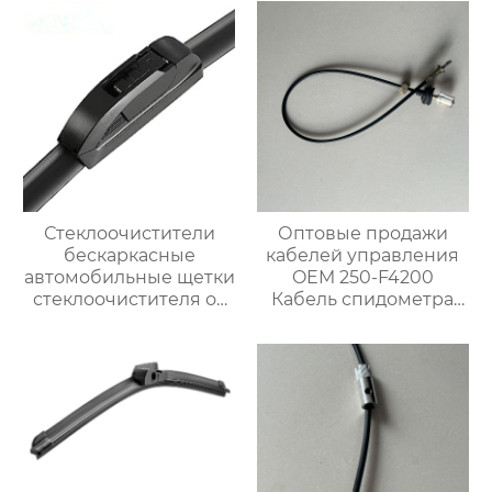
стеклоочиститель
лобового стекла
Стеклоочистители
Оптовые продажи
бескаркасные
кабелей управления
автомобильные щетки
OEM 250-F4200
стеклоочистителя от
Кабель спидометра
дождя универсальный
для Ниссан
сменный адаптер