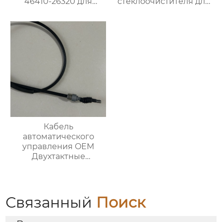
46410-26320 для
стеклоочистителя для
японских
BMW 320i
автомобилей
Кабель
автоматического
управления OEM
Двухтактные
тормозные тросы 1H0
609 721 E для VW
Связанный
Поиск