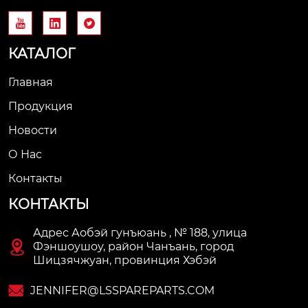



КАТАЛОГ
Главная
Продукция
Новости
О Нас
Контакты
КОНТАКТЫ
Адрес Аобэй гунъюань , № 188, улица

Фэншоушоу, район Чанъань, город
Шицзячжуан, провинция Хэбэй

JENNIFER@LSSPAREPARTS.COM