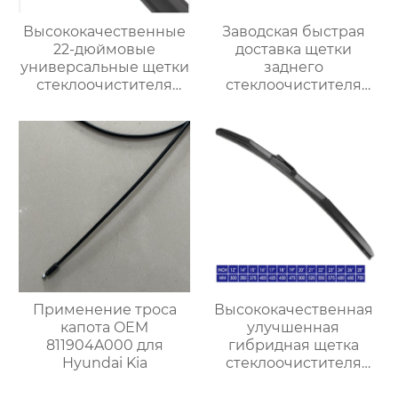
Высококачественные
Заводская быстрая
22-дюймовые
доставка щетки
универсальные щетки
заднего
стеклоочистителя
стеклоочистителя
премиум-класса OEM
горячая продажа
подходят для
чистой щетки
Chevrolet Impala 2013-
стеклоочистителя для
2006
vw golf 7 щеток
заднего
стеклоочистителя
Применение троса
Высококачественная
капота OEM
улучшенная
811904A000 для
гибридная щетка
Hyundai Kia
стеклоочистителя
резиновый