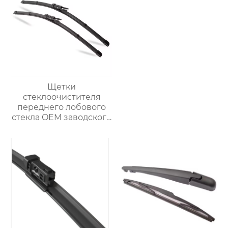
Щетки
стеклоочистителя
переднего лобового
стекла OEM заводского
качества
многофункциональный
обычный
стеклоочиститель
лобового стекла