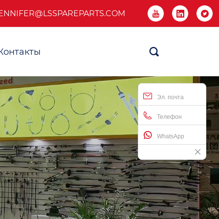
ENNIFER@LSSPAREPARTS.COM



Контакты

Эл. почта
Телефон
WhatsApp