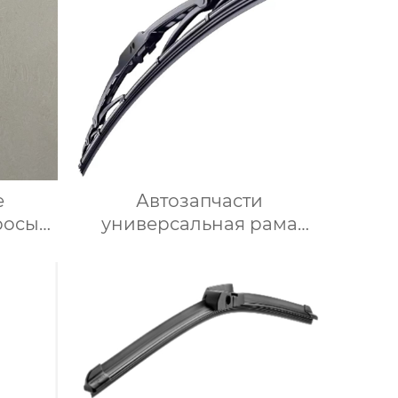
е
Автозапчасти
росы
универсальная рама
7 для
металлического
стеклоочистителя
различных размеров