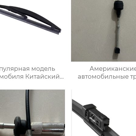
пулярная модель
Американски
омобиля Китайский
автомобильные т
теклоочиститель
сцепления 9209869
обового стекла
Chevrolet
ококачественный
г и лезвие заднего
теклоочистителя