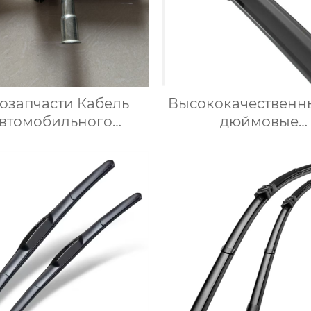
озапчасти Кабель
Высококачественны
втомобильного
дюймовые
метра 90510867 для
универсальные щ
Опель
стеклоочистите
премиум-класса
подходят для Chev
Impala 2013-20