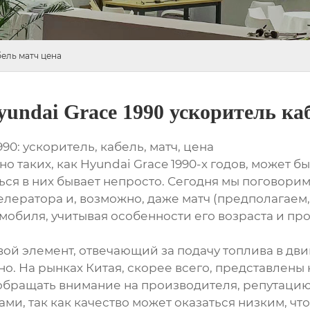
бель матч цена
undai Grace 1990 ускоритель ка
0: ускоритель, кабель, матч, цена
о таких, как Hyundai Grace 1990-х годов, может 
ся в них бывает непросто. Сегодня мы поговорим
елератора и, возможно, даже матч (предполагаем,
омобиля, учитывая особенности его возраста и п
вой элемент, отвечающий за подачу топлива в двиг
о. На рынках Китая, скорее всего, представлены
обращать внимание на производителя, репутацию 
ми, так как качество может оказаться низким, чт