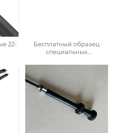
е 22-
Бесплатный образец
специальных
етки
автомобильных
ля
аксессуаров – щеток
 OEM
стеклоочистителя для
rolet
автомобилей BMW M6
06