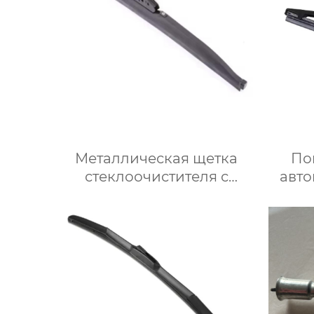
Металлическая щетка
По
стеклоочистителя с
авт
зимней рамой для
с
холодной погоды
л
Выс
рыча
с