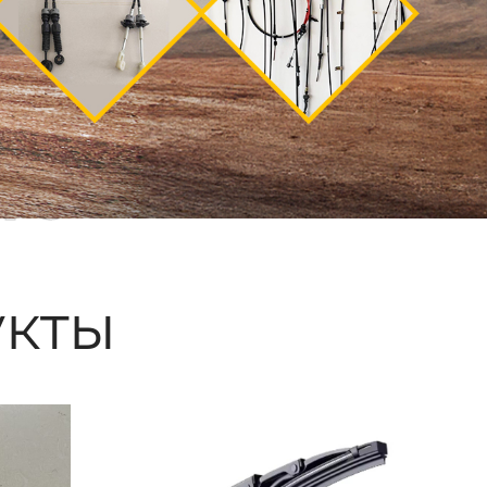
ые
кты