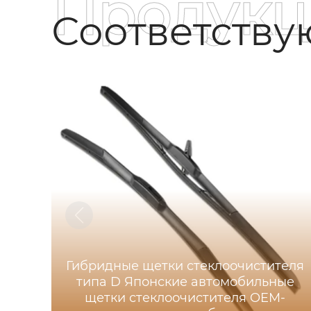
Продукц
Соответств
Гибридные щетки стеклоочистителя
типа D Японские автомобильные
щетки стеклоочистителя OEM-