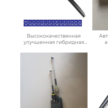
Высококачественная
Авт
улучшенная гибридная
а
щетка стеклоочистителя
спидо
резиновый
стеклоочиститель
лобового стекла