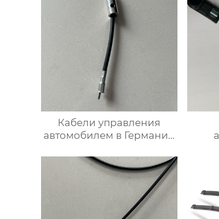
Кабели управления
автомобилем в Германии
Кабель спидометра
1268284 для Опель
A3
пере