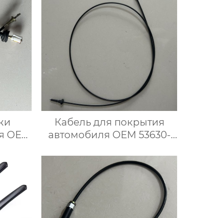
жи
Кабель для покрытия
ия OEM
автомобиля OEM 53630-
ль
06140 для японского
иссан
автомобиля