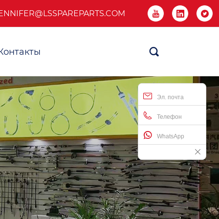
ENNIFER@LSSPAREPARTS.COM



Контакты

Эл. почта
Телефон
WhatsApp