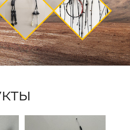
ые
кты