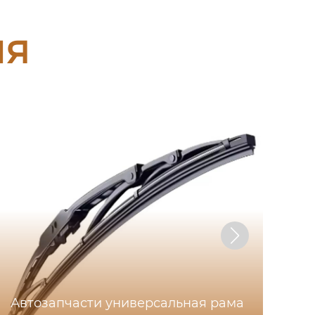
ия
Автозапчасти универсальная рама
Т