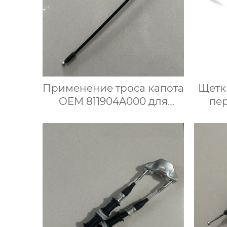
Применение троса капота
Щетк
OEM 811904A000 для
пе
Hyundai Kia
стек
мно
с
л