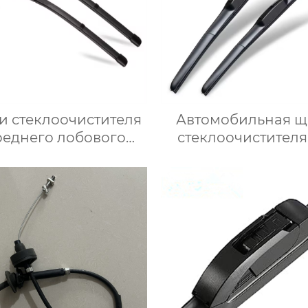
и стеклоочистителя
Автомобильная щ
реднего лобового
стеклоочистителя
ла OEM заводского
очистки лобового 
качества
трехсекционн
гофункциональный
многофункционал
обычный
автомобильные щ
теклоочиститель
стеклоочистите
обового стекла