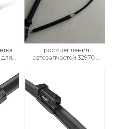
етка
Трос сцепления
 для
автозапчастей 32970-
стекла
4A010 для корейского
ые
автомобиля
ьные
етки
лей