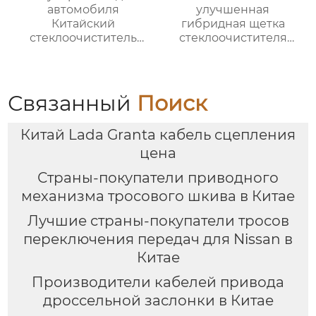
автомобиля
улучшенная
Китайский
гибридная щетка
стеклоочиститель
стеклоочистителя
лобового стекла
резиновый
Высококачественный
стеклоочиститель
рычаг и лезвие
лобового стекла
заднего
Связанный
Поиск
стеклоочистителя
Китай Lada Granta кабель сцепления
цена
Страны-покупатели приводного
механизма тросового шкива в Китае
Лучшие страны-покупатели тросов
переключения передач для Nissan в
Китае
Производители кабелей привода
дроссельной заслонки в Китае