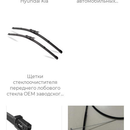
Hyundai Kia
автомобильных
стеклоочистителей U-
образной формы
Щетки
стеклоочистителя
переднего лобового
стекла OEM заводского
качества
многофункциональный
обычный
стеклоочиститель
лобового стекла