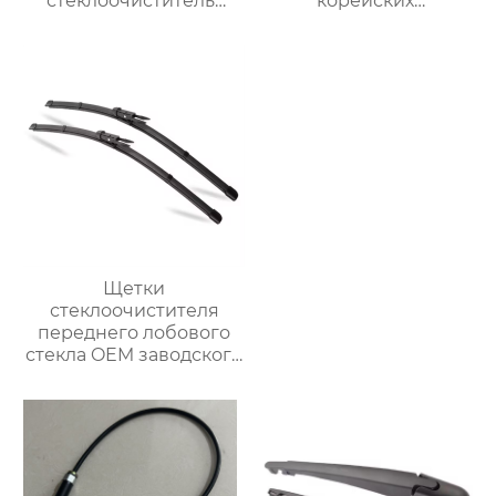
стеклоочиститель
корейских
лобового стекла
автомобилей Kia
Высококачественный
Bongo
рычаг и лезвие
заднего
стеклоочистителя
Щетки
стеклоочистителя
переднего лобового
стекла OEM заводского
качества
многофункциональный
обычный
стеклоочиститель
лобового стекла