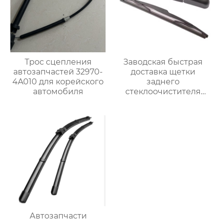
Трос сцепления
Заводская быстрая
автозапчастей 32970-
доставка щетки
4A010 для корейского
заднего
автомобиля
стеклоочистителя
горячая продажа
чистой щетки
стеклоочистителя для
vw golf 7 щеток
заднего
стеклоочистителя
Автозапчасти