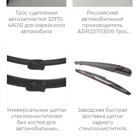
Трос сцепления
Российский
автозапчастей 32970-
автомобильный
4A010 для корейского
производитель
автомобиля
A31R221703016 Трос
переключения
передач для Газ
Универсальные щетки
Заводская быстрая
стеклоочистителей
доставка щетки
без костей для
заднего
автомобильных
стеклоочистителя
стеклоочистителей U-
горячая продажа