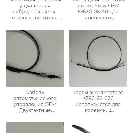
улучшенная
автомобиля OEM
гибридная щетка
53630-06140 для
стеклоочистителя
японского
резиновый
автомобиля
стеклоочиститель
лобового стекла
Кабель
Тросы акселератора
автоматического
K590-60-020
управления OEM
используются для
Двухтактные
корейских
тормозные тросы 1H0
автомобилей Kia
609 721 E для VW
Bongo