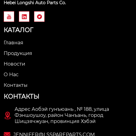
Hebei Longshi Auto Parts Co.



КАТАЛОГ
Главная
Продукция
Новости
О Нас
Контакты
КОНТАКТЫ
Адрес Аобэй гунъюань , № 188, улица

Фэншоушоу, район Чанъань, город
Шицзячжуан, провинция Хэбэй

JENNIFER@LSSPAREPARTS.COM