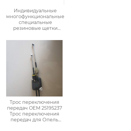
Индивидуальные
многофункциональные
специальные
резиновые щетки
стеклоочистителя
автомобильных
деталей
стеклоочистители
лобового стекла
Трос переключения
передач OEM 25195237
Трос переключения
передач для Опель
Карл