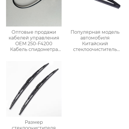
Оптовые продажи
Популярная модель
кабелей управления
автомобиля
OEM 250-F4200
Китайский
Кабель спидометра
стеклоочиститель
для Ниссан
лобового стекла
Высококачественный
рычаг и лезвие
заднего
стеклоочистителя
Размер
стеклоочистителя