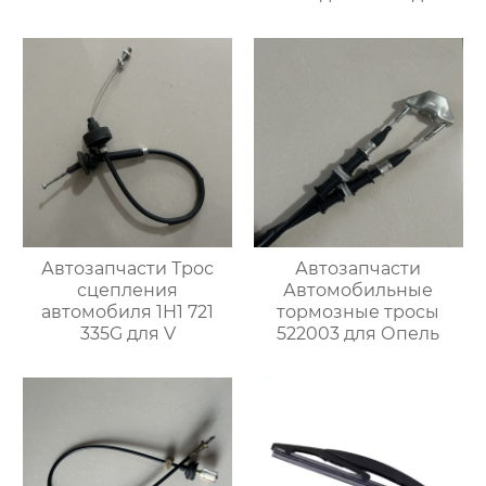
премиум-класса OEM
подходят для
Chevrolet Impala 2013-
2006
Автозапчасти Трос
Автозапчасти
сцепления
Автомобильные
автомобиля 1H1 721
тормозные тросы
335G для V
522003 для Опель