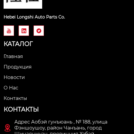
Hebei Longshi Auto Parts Co.



КАТАЛОГ
Главная
Продукция
Новости
О Нас
Контакты
КОНТАКТЫ
Адрес Аобэй гунъюань , № 188, улица

Фэншоушоу, район Чанъань, город
Шицзячжуан, провинция Хэбэй