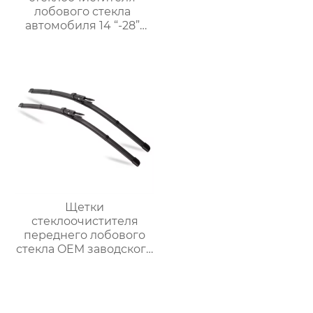
лобового стекла
автомобиля 14 “-28”
дюймов Заводское
производство
Силиконовая рама
Металлическая щетка
стеклоочистителя
Щетки
стеклоочистителя
переднего лобового
стекла OEM заводского
качества
многофункциональный
обычный
стеклоочиститель