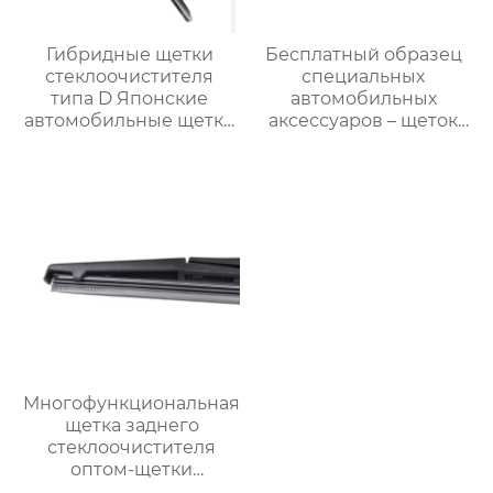
Гибридные щетки
Бесплатный образец
стеклоочистителя
специальных
типа D Японские
автомобильных
автомобильные щетки
аксессуаров – щеток
стеклоочистителя
стеклоочистителя для
OEM-
автомобилей BMW M6
стеклоочистители
лобового стекла
Многофункциональная
щетка заднего
стеклоочистителя
оптом-щетки
стеклоочистителя