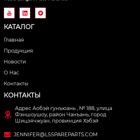



КАТАЛОГ
Главная
Продукция
Новости
О Нас
Контакты
КОНТАКТЫ
Адрес Аобэй гунъюань , № 188, улица

Фэншоушоу, район Чанъань, город
Шицзячжуан, провинция Хэбэй

JENNIFER@LSSPAREPARTS.COM