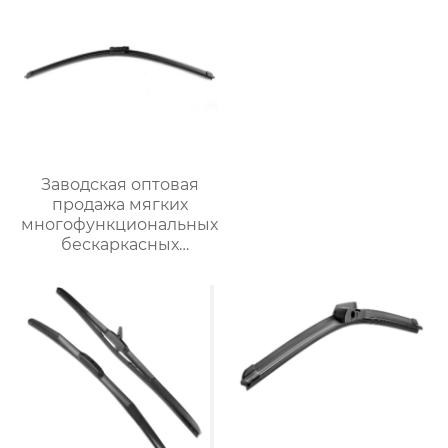
стеклоочистители
лобового стекла
Заводская оптовая
продажа мягких
многофункциональных
бескаркасных
автомобильных
стеклоочистителей
для
стеклоочистителей от
дождя на ветровом
стекле