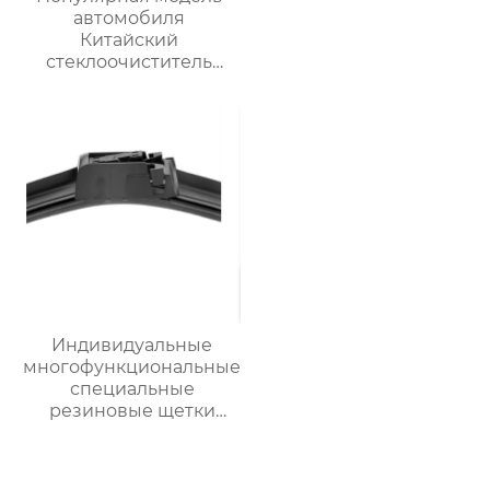
автомобиля
Китайский
стеклоочиститель
лобового стекла
Высококачественный
рычаг и лезвие
заднего
стеклоочистителя
Индивидуальные
многофункциональные
специальные
резиновые щетки
стеклоочистителя
автомобильных
деталей